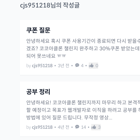
cjs951218
님의 작성글
쿠폰 질문
안녕하세요 혹시 쿠폰 사용기간이 종료되면 다시 받을수
겠죠? 코코아클론 챌린지 완주하고 30%쿠폰 받았는데
되어 못쓰네요 ㅠㅠ
by
cjs951218
•
3년 전
•
4
•
0
공부 정리
안녕하세요! 코코아클론 챌린지까지 마무리 하고 본격적
할 예정이고 목표가 웹개발자로 이직을 하려고 공부를 
방법에 있어 질문 드립니다. 무작정 영상...
by
cjs951218
•
4년 전
•
14
•
3