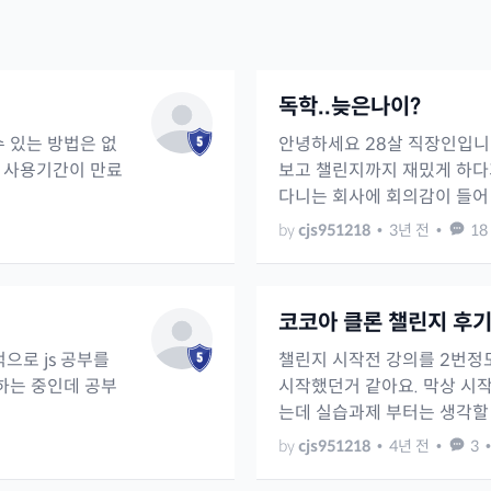
독학..늦은나이?
 있는 방법은 없
안녕하세요 28살 직장인입니
 사용기간이 만료
보고 챌린지까지 재밌게 하다
다니는 회사에 회의감이 들어 
by
cjs951218
•
3년 전
•
18
코코아 클론 챌린지 후
으로 js 공부를
챌린지 시작전 강의를 2번정
하는 중인데 공부
시작했던거 같아요. 막상 시
는데 실습과제 부터는 생각할 것
by
cjs951218
•
4년 전
•
3
•