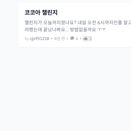
코코아 챌린지
챌린지가 오늘까지였나요? 내일 오전 6시까지인줄 알
려했는데 끝났나봐요... 방법없을까요 ㅜㅜ
by
cjs951218
•
4년 전
•
6
•
2