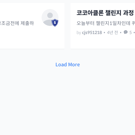
코코아클론 챌린지 과정
고조금전에 제출하
오늘부터 챌린지1일차인데 
by
cjs951218
•
4년 전
•
5
•
Load More