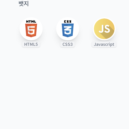
뱃지
HTML5
CSS3
Javascript