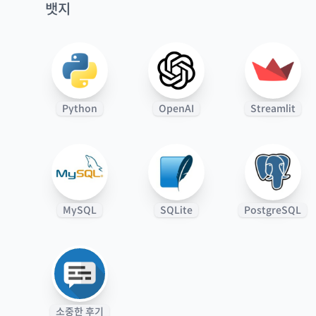
뱃지
Python
OpenAI
Streamlit
MySQL
SQLite
PostgreSQL
소중한 후기