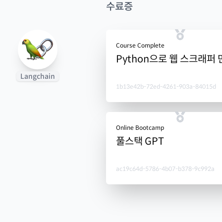
수료증
Course Complete
Python으로 웹 스크래퍼
Langchain
1b13e42b-72ed-4261-903a-84015d
Online Bootcamp
풀스택 GPT
ac19c64d-5786-4b07-b378-9c992a