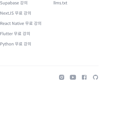
Supabase 강의
llms.txt
NextJS 무료 강의
React Native 무료 강의
Flutter 무료 강의
Python 무료 강의
Instagram
Youtube
Facebook
GitHub