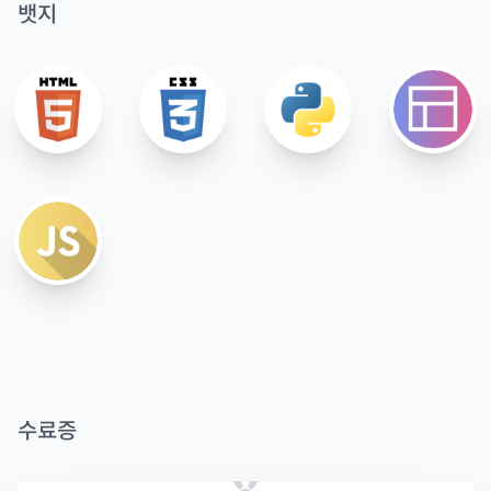
뱃지
수료증