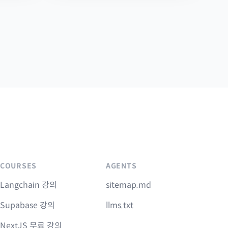
COURSES
AGENTS
Langchain 강의
sitemap.md
Supabase 강의
llms.txt
NextJS 무료 강의