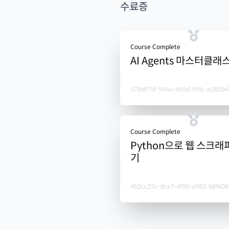
수료증
Course Complete
AI Agents 마스터클래
078df75f-944a-465d-9f4c-e280b4
Course Complete
Python으로 웹 스크래
기
4b2cc23c-dca7-4f90-a983-b8f608