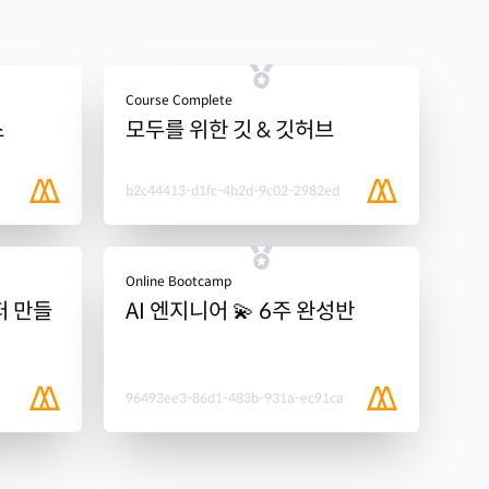
Course Complete
스
모두를 위한 깃 & 깃허브
b2c44413-d1fc-4b2d-9c02-2982ed
Online Bootcamp
퍼 만들
AI 엔지니어 💫 6주 완성반
96493ee3-86d1-483b-931a-ec91ca