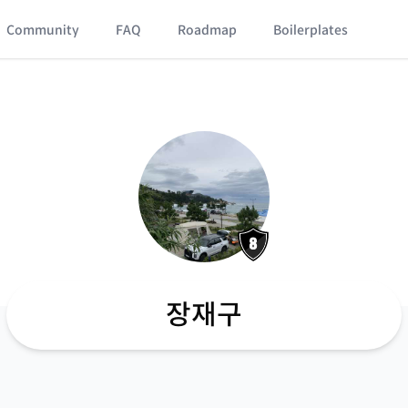
Community
FAQ
Roadmap
Boilerplates
장재구