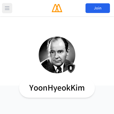
Join
YoonHyeokKim