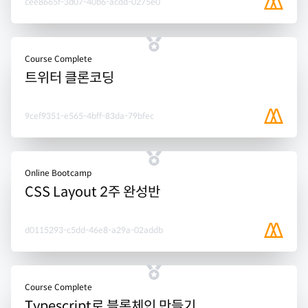
cee8665f-3d07-40b6-acdd-0275e0
Course Complete
트위터 클론코딩
9cef9351-e565-4bff-83da-79bfec
Online Bootcamp
CSS Layout 2주 완성반
d0115293-c5dd-46e8-a29a-02addb
Course Complete
Typescript로 블록체인 만들기