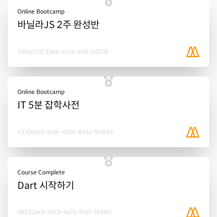
Online Bootcamp
바닐라JS 2주 완성반
540af152-1b0b-416e-afdf-142f3f
Online Bootcamp
IT 5분 잡학사전
e2706b65-6c0c-43b6-81dd-fb3693
Course Complete
Dart 시작하기
08522ae3-7d78-4a7e-9cd7-f0d4f1