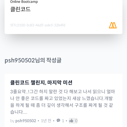
Online Bootcamp
클린코드
5f7c2100-3c83-46d5-ade5-32b4fd
psh950502
님의 작성글
클린코드 챌린지, 마지막 미션
3줄요약..!그간 하지 말란 것 다 해보고 나서 읽으니 얼마
나 안 좋은 코드를 짜고 있었는지 새삼 느꼈습니다.개발
을 하게 될 때 좀 더 깊이 생각해서 구조를 짜게 될 것 같
습니다....
by
psh950502
•
1년 전
•
1
•
0