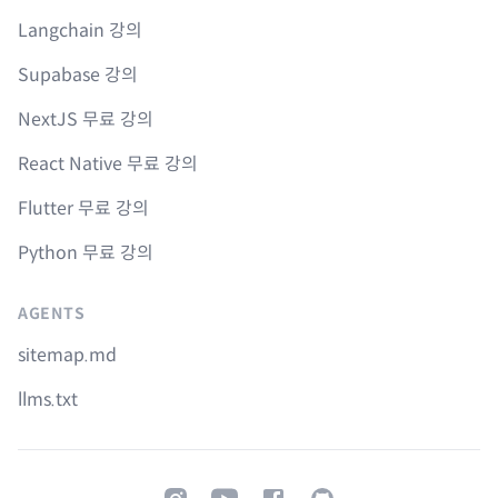
Langchain 강의
Supabase 강의
NextJS 무료 강의
React Native 무료 강의
Flutter 무료 강의
Python 무료 강의
AGENTS
sitemap.md
llms.txt
Instagram
Youtube
Facebook
GitHub