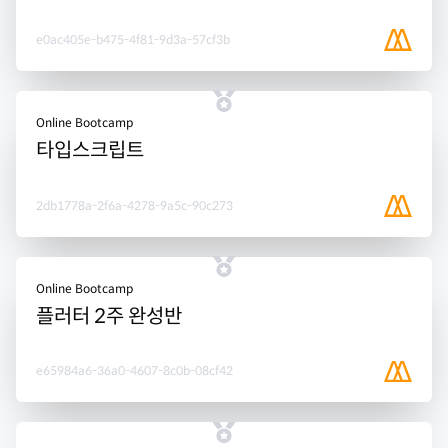
e0ac405e-b475-4f81-9d3a-57cf3b
Online Bootcamp
타입스크립트
2db1778a-2f6a-4278-9a5c-90c273
Online Bootcamp
플러터 2주 완성반
e65984a6-36a0-4607-8c0b-08cf42