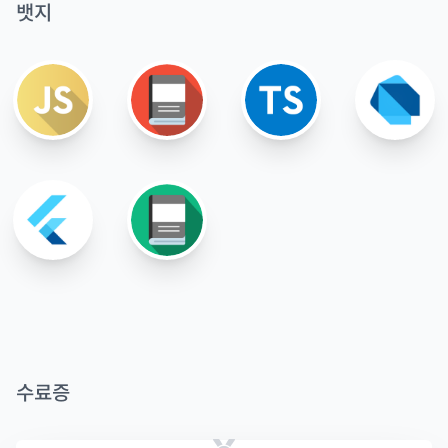
뱃지
수료증