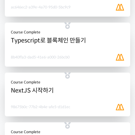
ac646ec2-a39e-4a70-95d0-5bc9c9
Course Complete
Typescript로 블록체인 만들기
8b40ffa3-dad5-41e6-a000-26bcb0
Course Complete
NextJS 시작하기
98675b0c-77b2-4b4e-afe5-d1d1ec
Course Complete