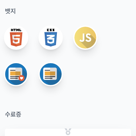
뱃지
수료증