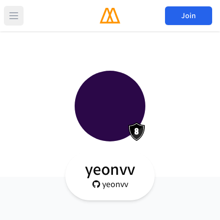
Join
yeonvv
yeonvv