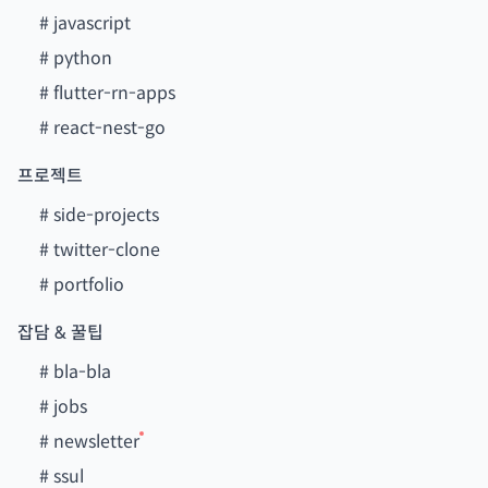
#
javascript
#
python
#
flutter-rn-apps
#
react-nest-go
프로젝트
#
side-projects
#
twitter-clone
#
portfolio
잡담 & 꿀팁
#
bla-bla
#
jobs
#
newsletter
#
ssul