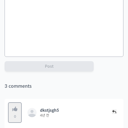
Post
3
comments
dkstjsgh5
4년 전
0