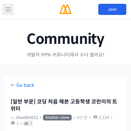
Join
Community
개발자 99% 커뮤니티에서 수다 떨어요!
← Go back
[일반 부문] 코딩 처음 해본 고등학생 코린이의 트
위터
by
shw061012
•
•
4년 전
•
2,124
•
#
twitter-clone
1
•
7