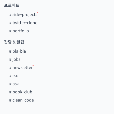
프로젝트
#
side-projects
#
twitter-clone
#
portfolio
잡담 & 꿀팁
#
bla-bla
#
jobs
#
newsletter
#
ssul
#
ask
#
book-club
#
clean-code