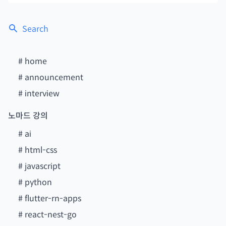
Search
#
home
#
announcement
#
interview
노마드 강의
#
ai
#
html-css
#
javascript
#
python
#
flutter-rn-apps
#
react-nest-go