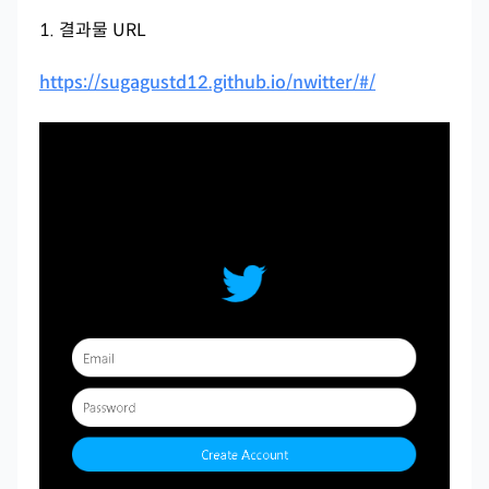
1. 결과물 URL
https://sugagustd12.github.io/nwitter/#/