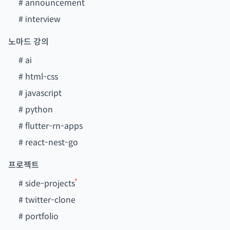
#
announcement
#
interview
노마드 강의
#
ai
#
html-css
#
javascript
#
python
#
flutter-rn-apps
#
react-nest-go
프로젝트
#
side-projects
#
twitter-clone
#
portfolio