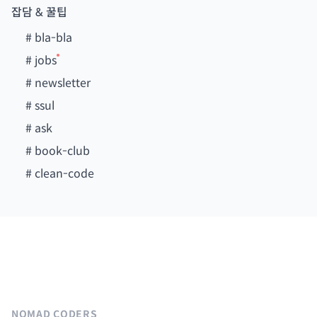
잡담 & 꿀팁
#
bla-bla
#
jobs
#
newsletter
#
ssul
#
ask
#
book-club
#
clean-code
NOMAD CODERS