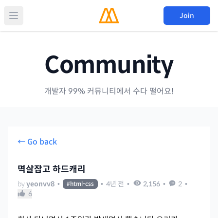
Join
Community
개발자 99% 커뮤니티에서 수다 떨어요!
← Go back
멱살잡고 하드캐리
by
yeonvv8
•
•
4년 전
•
2,156
•
2
•
#
html-css
6