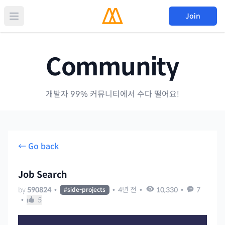
Join
Community
개발자 99% 커뮤니티에서 수다 떨어요!
← Go back
Job Search
by
590824
•
•
4년 전
•
10,330
•
7
#
side-projects
•
5