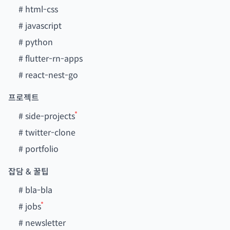
#
html-css
#
javascript
#
python
#
flutter-rn-apps
#
react-nest-go
프로젝트
#
side-projects
#
twitter-clone
#
portfolio
잡담 & 꿀팁
#
bla-bla
#
jobs
#
newsletter