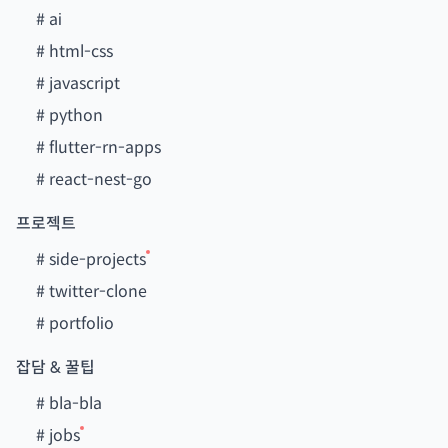
#
ai
#
html-css
#
javascript
#
python
#
flutter-rn-apps
#
react-nest-go
프로젝트
#
side-projects
#
twitter-clone
#
portfolio
잡담 & 꿀팁
#
bla-bla
#
jobs