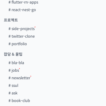
#
flutter-rn-apps
#
react-nest-go
프로젝트
#
side-projects
#
twitter-clone
#
portfolio
잡담 & 꿀팁
#
bla-bla
#
jobs
#
newsletter
#
ssul
#
ask
#
book-club