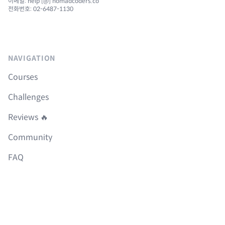
이메일: help [@] nomadcoders.co
전화번호: 02-6487-1130
NAVIGATION
Courses
Challenges
Reviews 🔥
Community
FAQ
Roadmap
Boilerplates
LEGAL