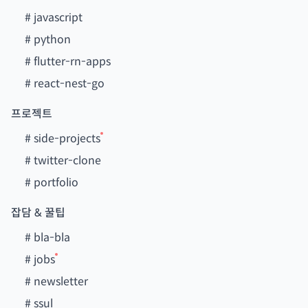
#
javascript
#
python
#
flutter-rn-apps
#
react-nest-go
프로젝트
#
side-projects
#
twitter-clone
#
portfolio
잡담 & 꿀팁
#
bla-bla
#
jobs
#
newsletter
#
ssul