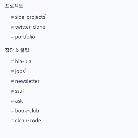
프로젝트
#
side-projects
#
twitter-clone
#
portfolio
잡담 & 꿀팁
#
bla-bla
#
jobs
#
newsletter
#
ssul
#
ask
#
book-club
#
clean-code