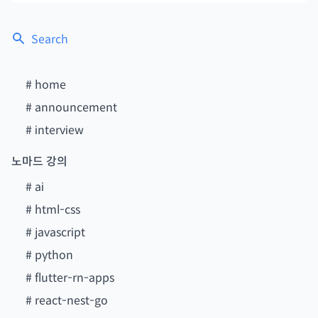
Search
#
home
#
announcement
#
interview
노마드 강의
#
ai
#
html-css
#
javascript
#
python
#
flutter-rn-apps
#
react-nest-go