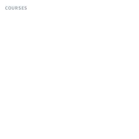
COURSES
Langchain 강의
Supabase 강의
NextJS 무료 강의
React Native 무료 강의
Flutter 무료 강의
Python 무료 강의
AGENTS
sitemap.md
llms.txt