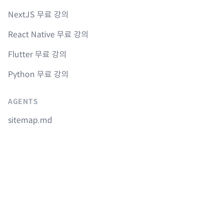
NextJS 무료 강의
React Native 무료 강의
Flutter 무료 강의
Python 무료 강의
AGENTS
sitemap.md
llms.txt
Instagram
Youtube
Facebook
GitHub
© 2017-
2026
Nomad Company. All rights reserved.