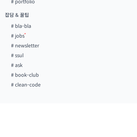
#
portfolio
잡담 & 꿀팁
#
bla-bla
#
jobs
#
newsletter
#
ssul
#
ask
#
book-club
#
clean-code