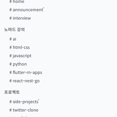
#
home
#
announcement
#
interview
노마드 강의
#
ai
#
html-css
#
javascript
#
python
#
flutter-rn-apps
#
react-nest-go
프로젝트
#
side-projects
#
twitter-clone