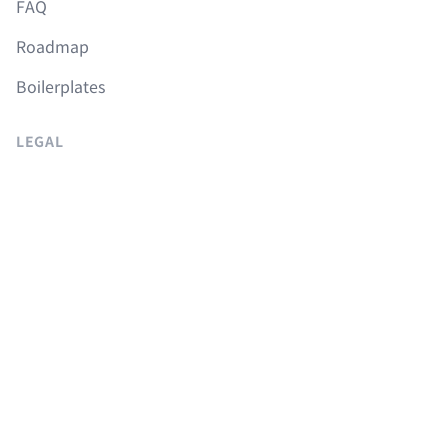
FAQ
Roadmap
Boilerplates
LEGAL
이용약관
개인정보취급방침
취소 및 환불정책
COURSES
Langchain 강의
Supabase 강의
NextJS 무료 강의