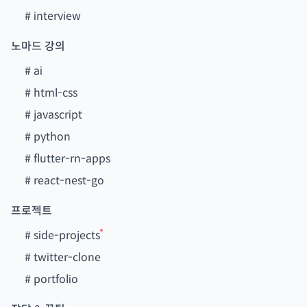
#
interview
노마드 강의
#
ai
#
html-css
#
javascript
#
python
#
flutter-rn-apps
#
react-nest-go
프로젝트
#
side-projects
#
twitter-clone
#
portfolio