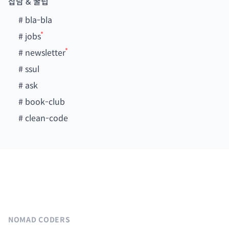
잡담 & 꿀팁
#
bla-bla
#
jobs
#
newsletter
#
ssul
#
ask
#
book-club
#
clean-code
NOMAD CODERS