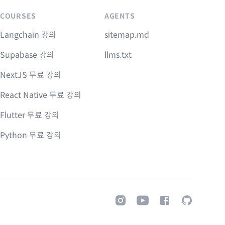
COURSES
AGENTS
Langchain 강의
sitemap.md
Supabase 강의
llms.txt
NextJS 무료 강의
React Native 무료 강의
Flutter 무료 강의
Python 무료 강의
Instagram
Youtube
Facebook
GitHub