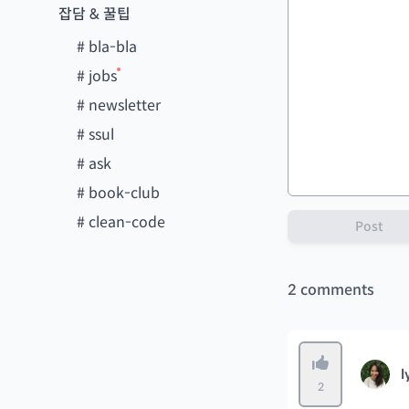
잡담 & 꿀팁
#
bla-bla
#
jobs
#
newsletter
#
ssul
#
ask
#
book-club
#
clean-code
Post
2
comments
l
2