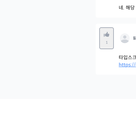
네. 해
l
1
타입스크
https:/