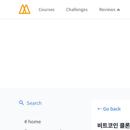
Courses
Challenges
Reviews 🔥
Search
← Go back
#
home
비트코인 클론