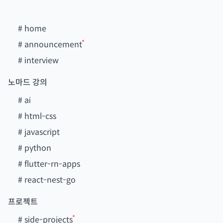
#
home
#
announcement
#
interview
노마드 강의
#
ai
#
html-css
#
javascript
#
python
#
flutter-rn-apps
#
react-nest-go
프로젝트
#
side-projects