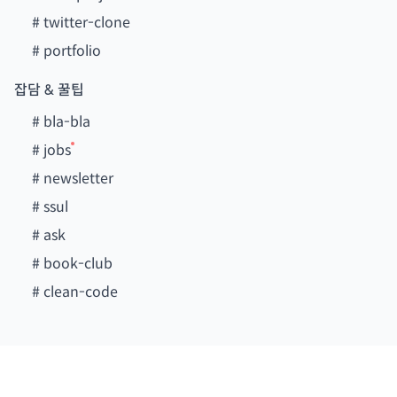
#
twitter-clone
#
portfolio
잡담 & 꿀팁
#
bla-bla
#
jobs
#
newsletter
#
ssul
#
ask
#
book-club
#
clean-code