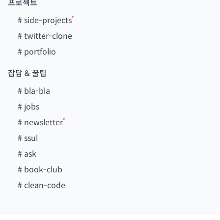
프로젝트
#
side-projects
#
twitter-clone
#
portfolio
잡담 & 꿀팁
#
bla-bla
#
jobs
#
newsletter
#
ssul
#
ask
#
book-club
#
clean-code