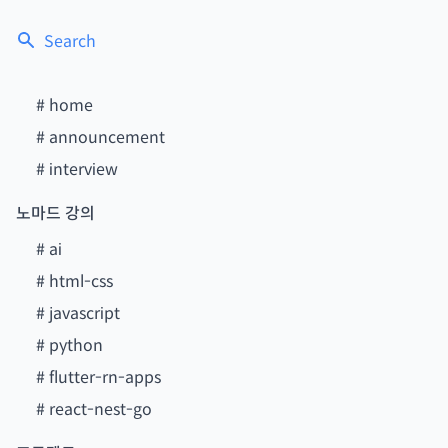
Search
#
home
#
announcement
#
interview
노마드 강의
#
ai
#
html-css
#
javascript
#
python
#
flutter-rn-apps
#
react-nest-go