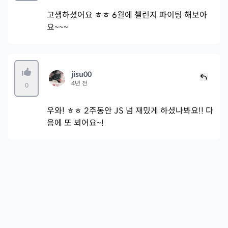
고생하셨어요 ㅎㅎ 6월에 챌린지 파이팅 해보아
요~~~
jisu00
4년 전
0
우와! ㅎㅎ 2주동안 JS 넘 재밌게 하셨나봐요!! 다
음에 또 뵈어요~!