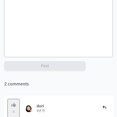
Post
2
comments
dori
4년 전
0