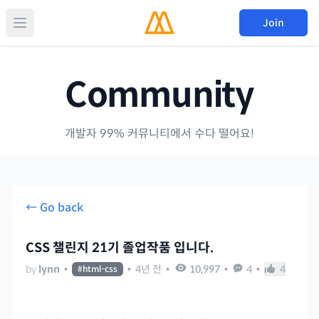
Join
Community
개발자 99% 커뮤니티에서 수다 떨어요!
← Go back
CSS 챌린지 21기 졸업작품 입니다.
by
lynn
•
•
4년 전
•
10,997
•
4
•
4
#
html-css