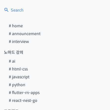
Search
#
home
#
announcement
#
interview
노마드 강의
#
ai
#
html-css
#
javascript
#
python
#
flutter-rn-apps
#
react-nest-go