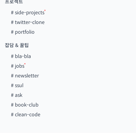
프로젝트
#
side-projects
#
twitter-clone
#
portfolio
잡담 & 꿀팁
#
bla-bla
#
jobs
#
newsletter
#
ssul
#
ask
#
book-club
#
clean-code