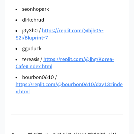
seonhopark
dlrkehrud
j3y3h0 /
https://replit.com/@hjh05-
S2i/Bluprint-7
gguduck
tereasis /
https://replit.com/@lhg/Korea-
Cafe#index.html
bourbon0610 /
https://replit.com/@bourbon0610/day13#inde
x.html