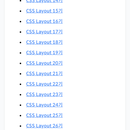
CSS Layout 14기
CSS Layout 15기
CSS Layout 16기
CSS Layout 17기
CSS Layout 18기
CSS Layout 19기
CSS Layout 20기
CSS Layout 21기
CSS Layout 22기
CSS Layout 23기
CSS Layout 24기
CSS Layout 25기
CSS Layout 26기