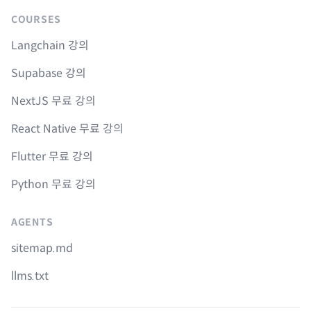
COURSES
Langchain 강의
Supabase 강의
NextJS 무료 강의
React Native 무료 강의
Flutter 무료 강의
Python 무료 강의
AGENTS
sitemap.md
llms.txt