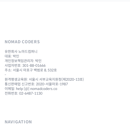
NOMAD CODERS
유한회사 노마드컴퍼니
대표: 박인
개인정보책임관리자: 박인
사업자번호: 301-88-01666
주소: 서울시 마포구 백범로 8, 532호
-
원격평생교육원: 서울시 서부교육지원청(제2020-13호)
통신판매업 신고번호: 2020-서울마포-1987
이메일: help [@] nomadcoders.co
전화번호: 02-6487-1130
NAVIGATION