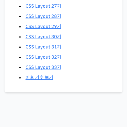
CSS Layout 27기
CSS Layout 28기
CSS Layout 29기
CSS Layout 30기
CSS Layout 31기
CSS Layout 32기
CSS Layout 33기
이후 기수 보기