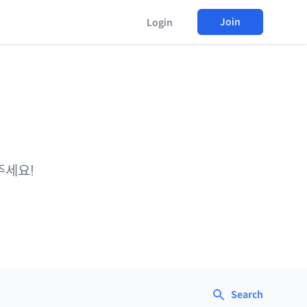
Join
Login
주세요!
Search