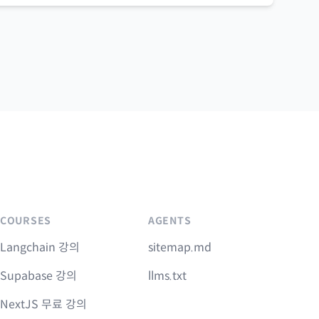
COURSES
AGENTS
Langchain 강의
sitemap.md
Supabase 강의
llms.txt
NextJS 무료 강의