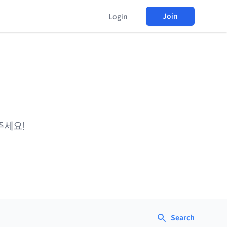
Join
Login
주세요!
Search