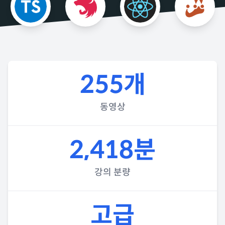
255개
동영상
2,418분
강의 분량
고급