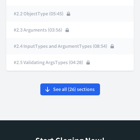
#2.2 ObjectType (05:45)
#2.3 Arguments (03:56)
#2.4 InputTypes and ArgumentTypes (08:54)
#2.5 Validating ArgsTypes (04:28)
See all (
26
) sections