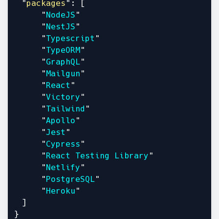
"
packages
": [
"
NodeJS
"
"
NestJS
"
"
Typescript
"
"
TypeORM
"
"
GraphQL
"
"
Mailgun
"
"
React
"
"
Victory
"
"
Tailwind
"
"
Apollo
"
"
Jest
"
"
Cypress
"
"
React Testing Library
"
"
Netlify
"
"
PostgreSQL
"
"
Heroku
"
]
}