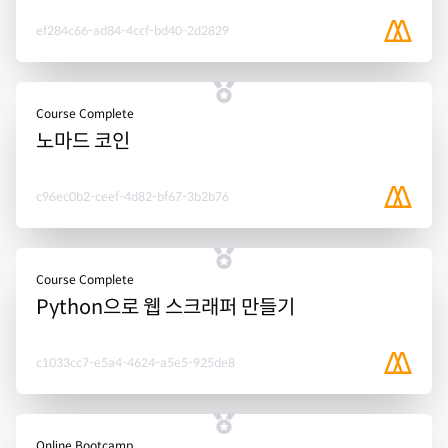
ef284c66-ad84-4ccf-bd40-2d2829
Course Complete
노마드 코인
c96ec0b2-ceef-4d82-bf67-3b2b76
Course Complete
Python으로 웹 스크래퍼 만들기
c1033cc7-e5a4-4624-a5e5-925de8
Online Bootcamp