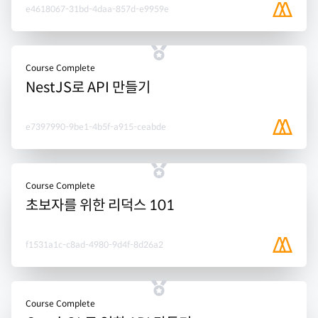
e4618067-31bd-4daa-857d-e9959e
Course Complete
NestJS로 API 만들기
e7397990-9be1-4b5f-a915-ceabde
Course Complete
초보자를 위한 리덕스 101
f1531a1c-c8ad-4980-9d4f-8d26a2
Course Complete