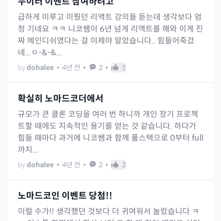
누이터 이벤트 참여하려고
급하게 미루고 미뤘던 리액트 강의들 듣는데 생각보다 엄
청 기네요 ㅋㅋ 니코쌤이 6년 넘게 리액트를 해와 이게 진
짜 메인디쉬였다는 걸 이제야 알았습니다.. 힘들어죽겄
네...ㅇ-&-&...
by
dohalee
•
4년 전
•
2
•
5
확실히 노마드코더에서
규모가 큰 클론 코딩을 여러 번 하니까 개인 장기 프로젝
트할 때에도 지속적인 용기를 얻는 것 같습니다. 하다가
힘들 때마다 과거에 니코쌤과 함께 풀스택으로 0부터 full
까지...
by
dohalee
•
4년 전
•
2
•
3
노마드코인 이벤트 당첨!!
이럴 수가!! 생각했던 것보다 더 귀여워서 놀랐습니다 ㅋ