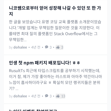
니코쌤으로부터 얻어 성장해 나갈 수 있던 또 한 가
지
한 글을 보았습니다.유명 코딩 교육 플랫폼 소개문이었습
니다.'개발 업계는 무책임한 질문이란 것을 지양한다. 이
를테면 최대 질의 플랫폼인 Stack Overflow에서는 그
무책임한...
by
dohalee
•
4년 전
•
3
•
3
인생 첫 npm 패키지 배포입니다! ㅎㅎ
RusultTs 최근에 타입스크립트를 공부하기 시작했는데,
이거 참, 제가 가장 좋아하는 러스트와 아아주 약간이나마
느낌이 흡사하더라구요 ㅎ 확실히 모던 랭귀지들은 분위
기? ...
by
dohalee
•
4년 전
•
3
•
13