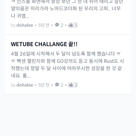
ㅋ 인스톨 화면에서 항상 보던 그 한 대 쥐어 때리고 싶던
얄미움은 저리가라 노마드코더화 된 우리의 고퍼.. 너무
나 귀엽...
by
dohalee
•
5년 전
•
2
•
5
WETUBE CHALLANGE 끝!!
4월 26일에 시작해서 두 달이 넘도록 함께 했습니다 ㅠ
ㅠ 빡센 챌린지와 함께 GO강의도 듣고 동시에 Rust도 시
작했는데 정말 두 달 사이에 어마무시한 성장을 한 것 같
네요. 풀...
by
dohalee
•
5년 전
•
2
•
3