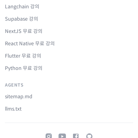
Langchain 강의
Supabase 강의
NextJS 무료 강의
React Native 무료 강의
Flutter 무료 강의
Python 무료 강의
AGENTS
sitemap.md
llms.txt
Instagram
Youtube
Facebook
GitHub