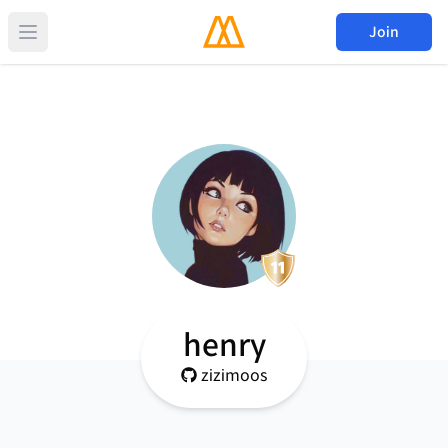
Join
henry
zizimoos