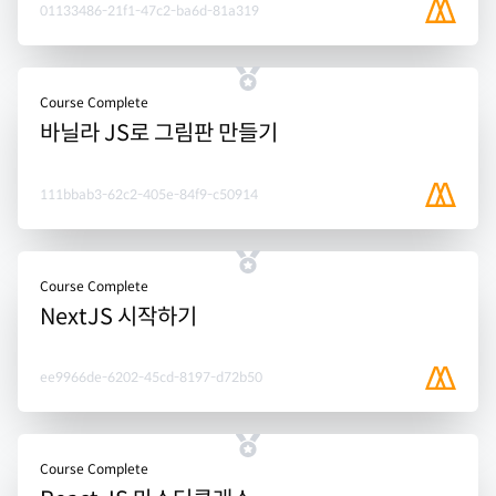
01133486-21f1-47c2-ba6d-81a319
Course Complete
바닐라 JS로 그림판 만들기
111bbab3-62c2-405e-84f9-c50914
Course Complete
NextJS 시작하기
ee9966de-6202-45cd-8197-d72b50
Course Complete