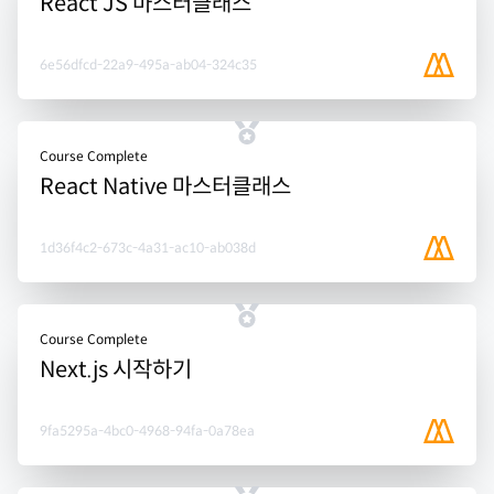
React JS 마스터클래스
6e56dfcd-22a9-495a-ab04-324c35
Course Complete
React Native 마스터클래스
1d36f4c2-673c-4a31-ac10-ab038d
Course Complete
Next.js 시작하기
9fa5295a-4bc0-4968-94fa-0a78ea