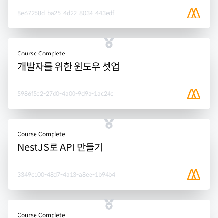
8e67258d-ba25-4d22-8034-443edf
Course Complete
개발자를 위한 윈도우 셋업
5986f5e2-27d0-4a00-9d9a-1ac24c
Course Complete
NestJS로 API 만들기
3349c100-48d7-4a13-a8ee-1b94b4
Course Complete