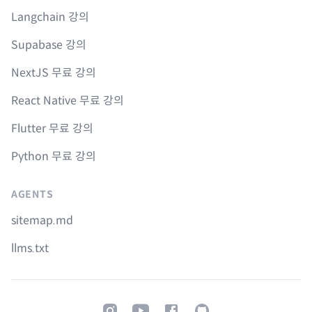
Langchain 강의
Supabase 강의
NextJS 무료 강의
React Native 무료 강의
Flutter 무료 강의
Python 무료 강의
AGENTS
sitemap.md
llms.txt
Instagram
Youtube
Facebook
GitHub