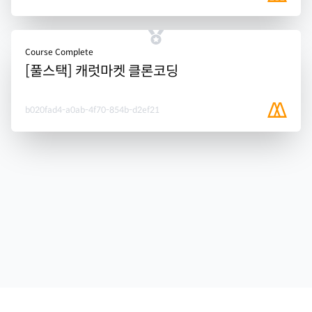
Course Complete
[풀스택] 캐럿마켓 클론코딩
b020fad4-a0ab-4f70-854b-d2ef21