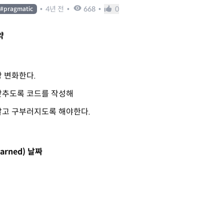
•
4년 전
•
668
•
0
#
pragmatic
약
 변화한다.
낮추도록 코드를 작성해
말고 구부러지도록 해야한다.
Learned) 날짜