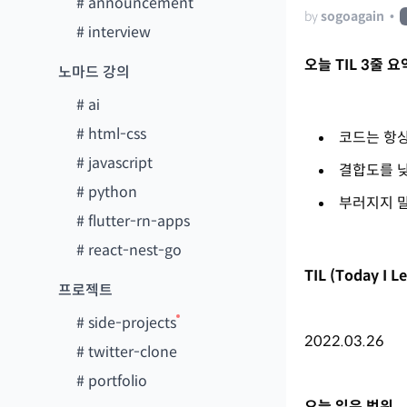
#
announcement
by
sogoagain
•
#
interview
오늘 TIL 3줄 요
노마드 강의
#
ai
#
html-css
코드는 항상
#
javascript
결합도를 
#
python
부러지지 
#
flutter-rn-apps
#
react-nest-go
TIL (Today I 
프로젝트
#
side-projects
2022.03.26
#
twitter-clone
#
portfolio
오늘 읽은 범위