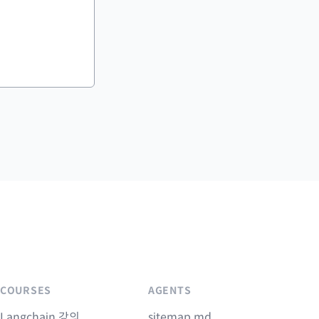
COURSES
AGENTS
Langchain 강의
sitemap.md