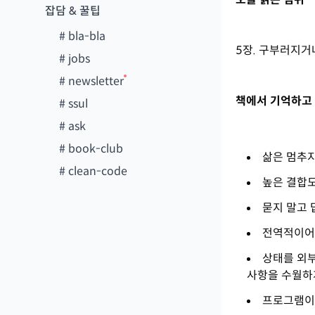
잡담 & 꿀팁
#
bla-bla
5장. 구부러지
#
jobs
#
newsletter
책에서 기억하고 
#
ssul
#
ask
#
book-club
삶은 멈추지
#
clean-code
높은 결합도
묻지 말고 
전역적이어야
상태를 외
사항을 수월하게
프로그램이