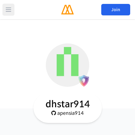
Join
dhstar914
apensia914