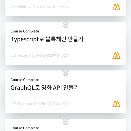
855dfbbb-498d-4171-b61b-ecc974
Course Complete
Typescript로 블록체인 만들기
ed3bfe1e-b63d-4621-9209-17fb20
Course Complete
GraphQL로 영화 API 만들기
a3568ac6-ad16-42fb-b9d7-aee694
Course Complete