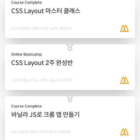
Course Complete
CSS Layout 마스터 클래스
d214d600-c888-4a5f-ae0c-3bfde2
Online Bootcamp
CSS Layout 2주 완성반
1d59c28b-d1ce-439c-8eef-552897
Course Complete
바닐라 JS로 크롬 앱 만들기
ed71dafb-0f60-4399-8f43-240f38