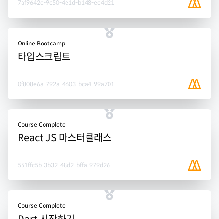
7af9642e-9c50-4e1d-b148-ee4d21
Online Bootcamp
타입스크립트
0f808e6a-792a-4603-bca4-99a701
Course Complete
React JS 마스터클래스
551ffc5b-3b32-48d2-bffa-979d26
Course Complete