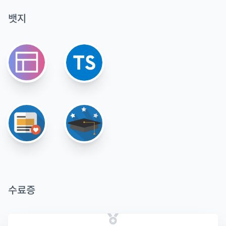
뱃지
수료증