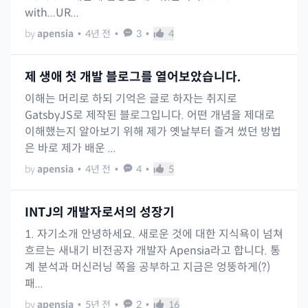
with...UR...
by
apensia
•
4년 전
•
3
•
4
제 생애 첫 개발 블로그를 열어보았습니다.
이해는 머리로 하되 기억은 글로 하자는 취지로
GatsbyJS로 제작된 블로그입니다. 어떤 개념을 제대로
이해했는지 알아보기 위해 제가 옛날부터 즐겨 썼던 방법
은 바로 제가 배운 ...
by
apensia
•
4년 전
•
4
•
5
INTJ의 개발자로서의 성장기
1. 자기소개 안녕하세요. 새로운 것에 대한 지식욕이 넘쳐
흐르는 새내기 비전공자 개발자 Apensia라고 합니다. 통
계 분석과 머신러닝 쪽을 공부하고 지금은 엉뚱하게(?)
패...
by
apensia
•
5년 전
•
2
•
16