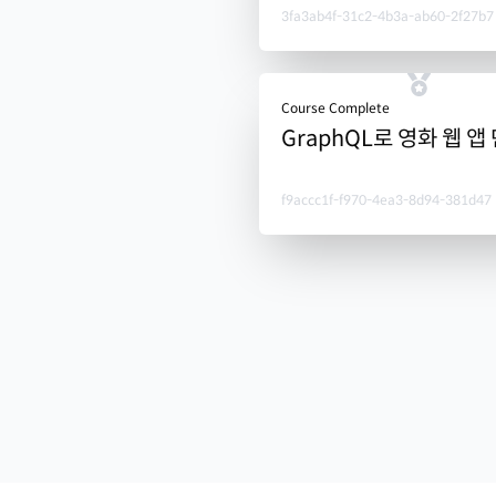
3fa3ab4f-31c2-4b3a-ab60-2f27b7
Course Complete
GraphQL로 영화 웹 앱
f9accc1f-f970-4ea3-8d94-381d47