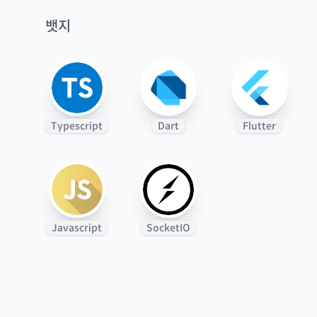
뱃지
Typescript
Dart
Flutter
Javascript
SocketIO