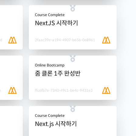
Course Complete
NextJS 시작하기
4d
2faac39e-a194-4907-b656-0e8961
Online Bootcamp
줌 클론 1주 완성반
e
ffc6fb7e-7340-49c1-be4c-9431e3
Course Complete
Next.js 시작하기