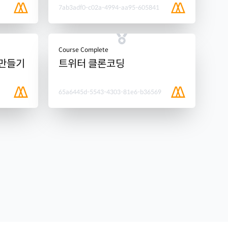
7ab3adf0-c02a-4994-aa95-605841
Course Complete
 만들기
트위터 클론코딩
65a6445d-5543-4303-81e6-b36569