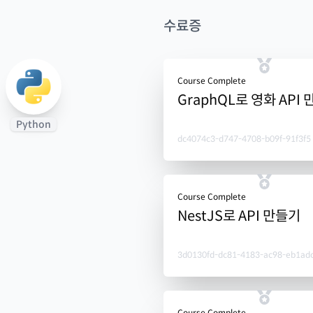
수료증
Course Complete
GraphQL로 영화 API
Python
dc4074c3-d747-4708-b09f-91f3f5
Course Complete
NestJS로 API 만들기
3d0130fd-dc81-4183-ac98-eb1ad
Course Complete