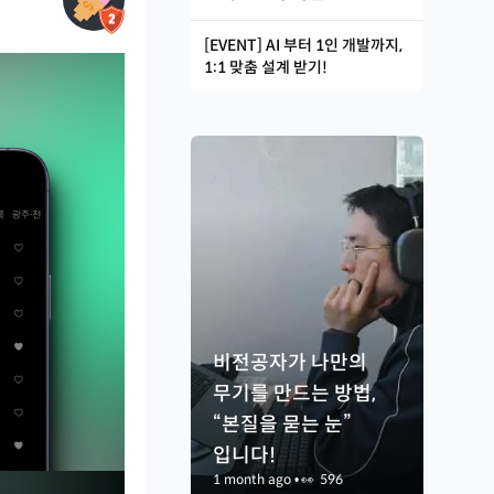
[EVENT] AI 부터 1인 개발까지,
1:1 맞춤 설계 받기!
비전공자가 나만의
무기를 만드는 방법,
“본질을 묻는 눈”
입니다!
1 month ago
•
👀
596