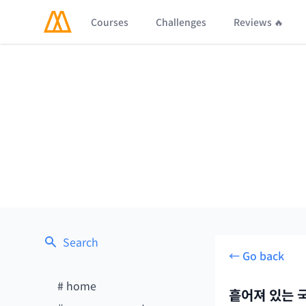
Courses
Challenges
Reviews 🔥
Search
← Go back
#
home
흩어져 있는 