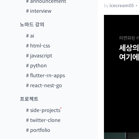
#
announcement
by
icecream05
•
#
interview
노마드 강의
#
ai
#
html-css
#
javascript
#
python
#
flutter-rn-apps
#
react-nest-go
프로젝트
#
side-projects
#
twitter-clone
#
portfolio