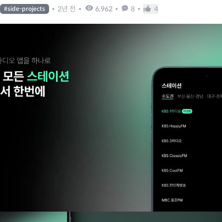
•
2년 전
•
6,962
•
8
•
4
#
side-projects